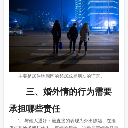
贵
主要是居住地周围的邻居或是朋友的证言。
三、婚外情的行为需要
承担哪些责任
1、与他人通奸：最直接的表现为外出嫖娼、在酒
店或其他场所与他人一夜情的行为，这种属于情急轻微