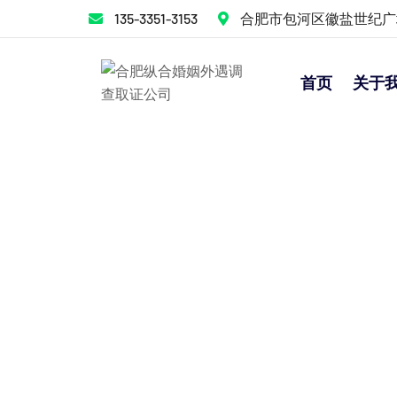
135-3351-3153
合肥市包河区徽盐世纪广
首页
关于
合肥出轨取证
首页
>>
服务项目
>>
合肥出轨取证