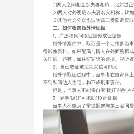
(1)两人之间相互以夫妻相待，比如过正
(2)两人对外明确以夫妻名义相称，比
(3)其他社会公众也认为该二贵阳调查取
二、如何收集婚外情证据
1、广泛收集间接证据形成证据链
婚外情案件中，取证是一个让很多当事人
得影像资料。如果配偶与情人在外面购房或
关证据。还有，如住宿宾馆的票据、视听资
2、自己取证被法院采信可能大
婚外情取证过程中，当事者在自家床上拍
不到私闯他人住宅，构不成刑事责任。
但是，当事人不能将自家“捉奸”的照片
3、异地“捉奸”可求助110 的证据
当事人不能为了掌握配偶与第三者同居的