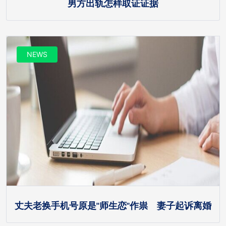
男方出轨怎样取证证据
NEWS
丈夫老换手机号原是"师生恋"作祟 妻子起诉离婚