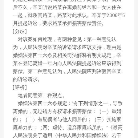
后不久，辛某听说路某在离婚前经常和一女人住在
一起，就质问路某，路某对此承认。辛某于2006年5
月提起诉讼，要求路某承担损害赔偿责任。
[分歧]
对该案如何处理，有两种意见：第一种意见认
为，人民法院对辛某的诉讼请求应该支持，理由是
婚姻法第四十六条及相关司法解释有明文规定，辛
某在登记离婚一年内向人民法院提起诉讼应该得到
赔偿。第二种意见认为，人民法院应判决驳回辛某
的诉讼请求。
[评析]
笔者同意第二种观点。
婚姻法第四十六条规定：“有下列情形之一，导致
离婚的，无过错方有权请求损害赔偿：（一）重婚
的；（二）有配偶者与他人同居的；（三）实施家
庭暴力的；（四）虐待、遗弃家庭成员的。”《最高
人民法院关于适用〈中华人民共和国婚姻法〉若干